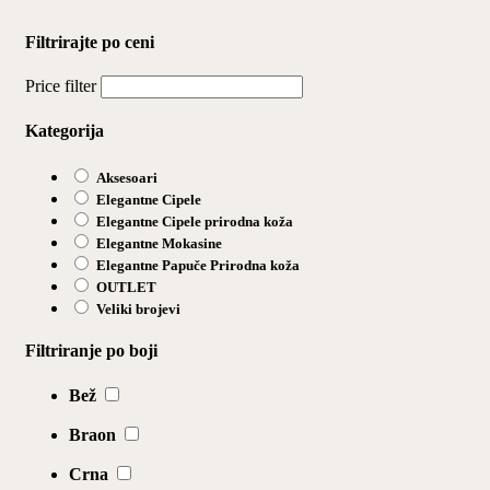
Filtrirajte po ceni
Price filter
Kategorija
Aksesoari
Elegantne Cipele
Elegantne Cipele prirodna koža
Elegantne Mokasine
Elegantne Papuče Prirodna koža
OUTLET
Veliki brojevi
Filtriranje po boji
Bež
Braon
Crna