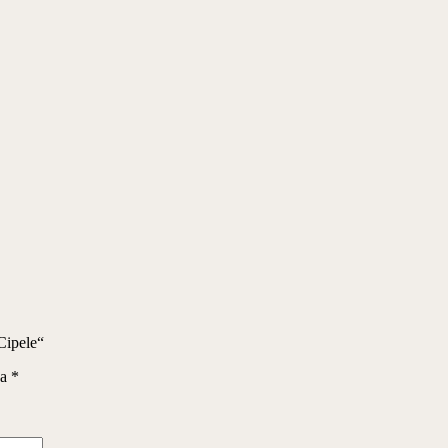
Cipele“
na
*