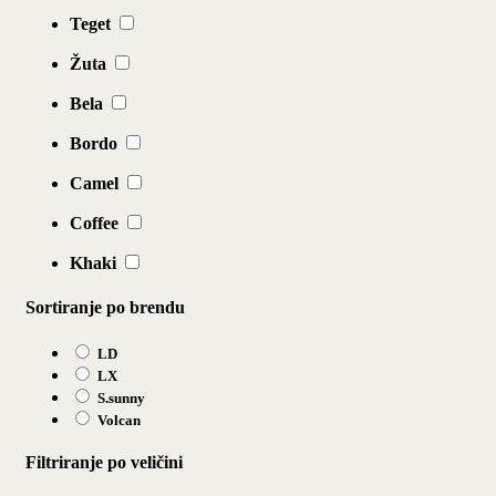
Teget
Žuta
Bela
Bordo
Camel
Coffee
Khaki
Sortiranje po brendu
LD
LX
S.sunny
Volcan
Filtriranje po veličini