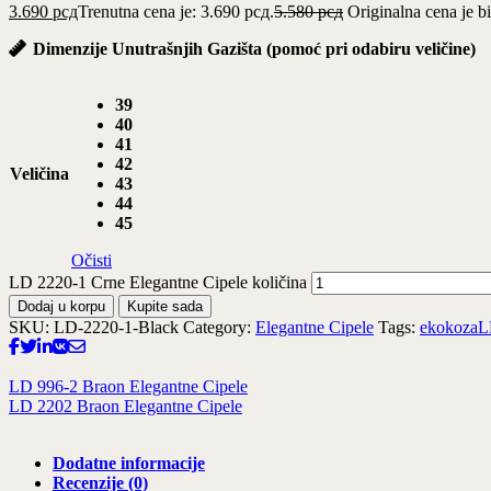
3.690
рсд
Trenutna cena je: 3.690 рсд.
5.580
рсд
Originalna cena je bi
Dimenzije Unutrašnjih Gazišta (pomoć pri odabiru veličine)
39
40
41
42
Veličina
43
44
45
Očisti
LD 2220-1 Crne Elegantne Cipele količina
Dodaj u korpu
Kupite sada
SKU:
LD-2220-1-Black
Category:
Elegantne Cipele
Tags:
ekokoza
L
LD 996-2 Braon Elegantne Cipele
LD 2202 Braon Elegantne Cipele
Dodatne informacije
Recenzije (0)