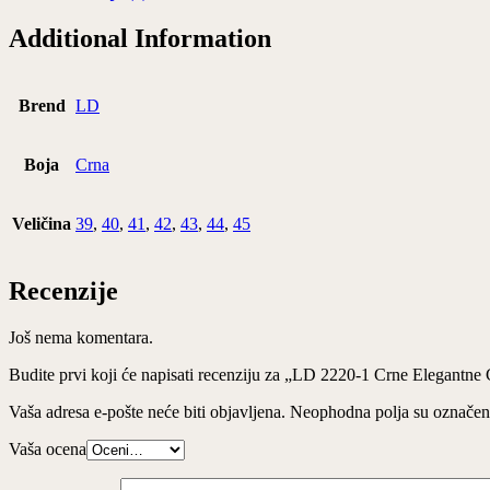
Additional Information
Brend
LD
Boja
Crna
Veličina
39
,
40
,
41
,
42
,
43
,
44
,
45
Recenzije
Još nema komentara.
Budite prvi koji će napisati recenziju za „LD 2220-1 Crne Elegantne 
Vaša adresa e-pošte neće biti objavljena.
Neophodna polja su označe
Vaša ocena