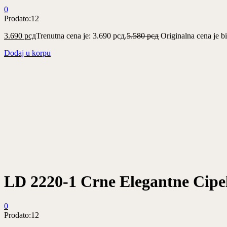
0
Prodato:
12
3.690
рсд
Trenutna cena je: 3.690 рсд.
5.580
рсд
Originalna cena je bi
Dodaj u korpu
LD 2220-1 Crne Elegantne Cipe
0
Prodato:
12