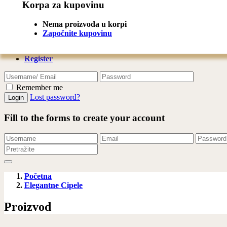
Korpa za kupovinu
Share
Share this to product:
Nema proizvoda u korpi
Započnite kupovinu
Login
Register
Remember me
Lost password?
Fill to the forms to create your account
Početna
Elegantne Cipele
Proizvod