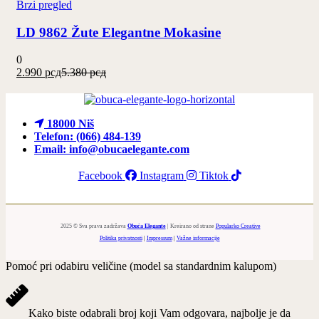
Brzi pregled
ima
više
LD 9862 Žute Elegantne Mokasine
varijanti.
Opcije
mogu
0
biti
Trenutna
Originalna
2.990
рсд
5.380
рсд
izabrane
cena
cena
na
je:
je
stranici
2.990 рсд.
bila:
proizvoda.
5.380 рсд.
18000 Niš
Telefon: (066) 484-139
Email: info@obucaelegante.com
Facebook
Instagram
Tiktok
2025 © Sva prava zadržava
Obuća Elegante
| Kreirano od strane
Popularko Creative
Politika privatnosti
|
Impressum
|
Važne informacije
Pomoć pri odabiru veličine (model sa standardnim kalupom)
Kako biste odabrali broj koji Vam odgovara, najbolje je da