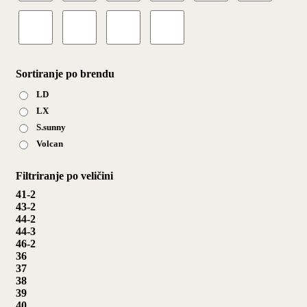
Sortiranje po brendu
LD
LX
S.sunny
Volcan
Filtriranje po veličini
41-2
43-2
44-2
44-3
46-2
36
37
38
39
40