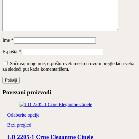
Ime
*
E-pošta
*
Sačuvaj moje ime, e-poštu i veb mesto u ovom pregledaču veba
za sledeći put kada komentarišem.
Povezani proizvodi
Ovaj
Odaberite opcije
proizvod
Brzi pregled
ima
više
LD 2205-1 Crne Elegantne Cipele
varijanti.