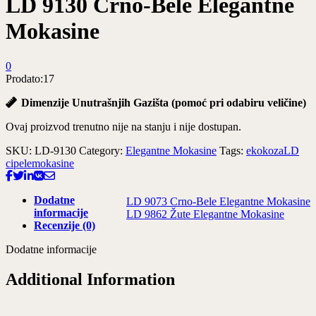
LD 9130 Crno-Bele Elegantne
Mokasine
0
Prodato:
17
Dimenzije Unutrašnjih Gazišta (pomoć pri odabiru veličine)
Ovaj proizvod trenutno nije na stanju i nije dostupan.
SKU:
LD-9130
Category:
Elegantne Mokasine
Tags:
ekokoza
LD
cipele
mokasine
Dodatne
LD 9073 Crno-Bele Elegantne Mokasine
informacije
LD 9862 Žute Elegantne Mokasine
Recenzije (0)
Dodatne informacije
Additional Information