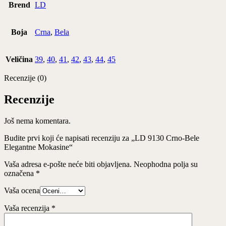
Brend
LD
Boja
Crna
,
Bela
Veličina
39
,
40
,
41
,
42
,
43
,
44
,
45
Recenzije (0)
Recenzije
Još nema komentara.
Budite prvi koji će napisati recenziju za „LD 9130 Crno-Bele
Elegantne Mokasine“
Vaša adresa e-pošte neće biti objavljena.
Neophodna polja su
označena
*
Vaša ocena
Vaša recenzija
*