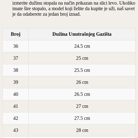
izmerite dužinu stopala na način prikazan na slici levo. Ukoliko
imate šire stopalo, a model koji želite da kupite je uži, naš savet
je da odaberete za jedan broj iznad.
Broj
Dužina Unutrašnjeg Gazišta
36
24.5 cm
37
25 cm
38
25.5 cm
39
26 cm
40
26.5 cm
41
27 cm
42
27.5 cm
43
28 cm