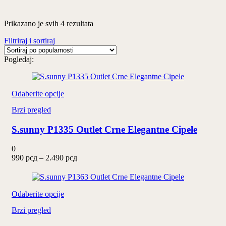
Sortirano
Prikazano je svih 4 rezultata
po
Filtriraj i sortiraj
popularnosti
Pogledaj:
Ovaj
Odaberite opcije
proizvod
Brzi pregled
ima
više
S.sunny P1335 Outlet Crne Elegantne Cipele
varijanti.
Opcije
mogu
0
biti
Raspon
990
рсд
–
2.490
рсд
izabrane
cena:
na
od
stranici
990 рсд
proizvoda.
Ovaj
do
Odaberite opcije
proizvod
2.490 рсд
Brzi pregled
ima
više