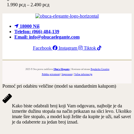
biti
Raspon
1.990
рсд
–
2.490
рсд
izabrane
cena:
na
od
stranici
1.990 рсд
proizvoda.
do
18000 Niš
2.490 рсд
Telefon: (066) 484-139
Email: info@obucaelegante.com
Facebook
Instagram
Tiktok
2025 © Sva prava zadržava
Obuća Elegante
| Kreirano od strane
Popularko Creative
Politika privatnosti
|
Impressum
|
Važne informacije
Pomoć pri odabiru veličine (model sa standardnim kalupom)
Kako biste odabrali broj koji Vam odgovara, najbolje je da
izmerite dužinu stopala na način prikazan na slici levo. Ukoliko
imate šire stopalo, a model koji želite da kupite je uži, naš savet
je da odaberete za jedan broj iznad.