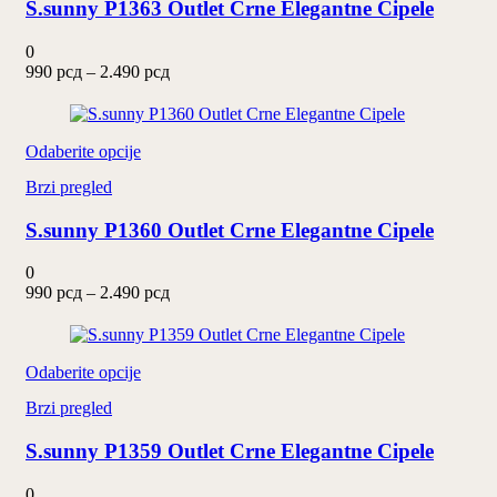
S.sunny P1363 Outlet Crne Elegantne Cipele
varijanti.
Opcije
mogu
0
biti
Raspon
990
рсд
–
2.490
рсд
izabrane
cena:
na
od
stranici
990 рсд
proizvoda.
Ovaj
do
Odaberite opcije
proizvod
2.490 рсд
Brzi pregled
ima
više
S.sunny P1360 Outlet Crne Elegantne Cipele
varijanti.
Opcije
mogu
0
biti
Raspon
990
рсд
–
2.490
рсд
izabrane
cena:
na
od
stranici
990 рсд
proizvoda.
Ovaj
do
Odaberite opcije
proizvod
2.490 рсд
Brzi pregled
ima
više
S.sunny P1359 Outlet Crne Elegantne Cipele
varijanti.
Opcije
mogu
0