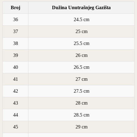
Broj
Dužina Unutrašnjeg Gazišta
36
24.5 cm
37
25 cm
38
25.5 cm
39
26 cm
40
26.5 cm
41
27 cm
42
27.5 cm
43
28 cm
44
28.5 cm
45
29 cm