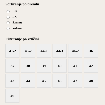
Sortiranje po brendu
LD
LX
S.sunny
Volcan
Filtriranje po veličini
41-2
43-2
44-2
44-3
46-2
36
37
38
39
40
41
42
43
44
45
46
47
48
49