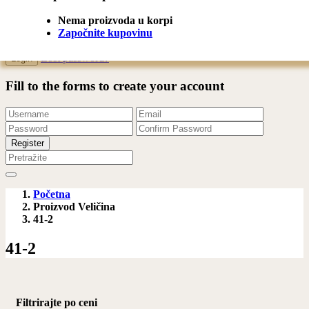
Register
Nema proizvoda u korpi
Započnite kupovinu
Remember me
Lost password?
Fill to the forms to create your account
Početna
Proizvod Veličina
41-2
41-2
Filtrirajte po ceni