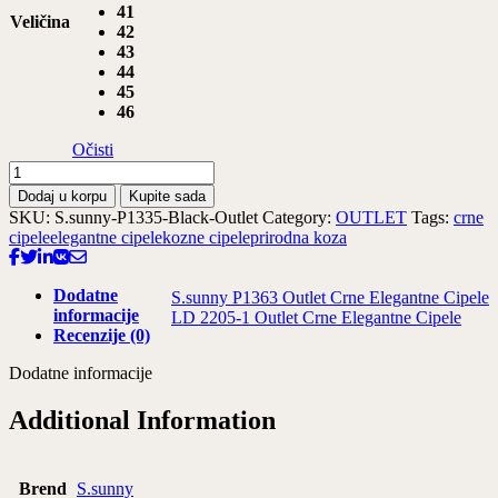
41
Veličina
42
43
44
45
46
Očisti
S.sunny
P1335
Dodaj u korpu
Kupite sada
Outlet
SKU:
S.sunny-P1335-Black-Outlet
Category:
OUTLET
Tags:
crne
Crne
cipele
elegantne cipele
kozne cipele
prirodna koza
Elegantne
Cipele
količina
Dodatne
S.sunny P1363 Outlet Crne Elegantne Cipele
informacije
LD 2205-1 Outlet Crne Elegantne Cipele
Recenzije (0)
Dodatne informacije
Additional Information
Brend
S.sunny