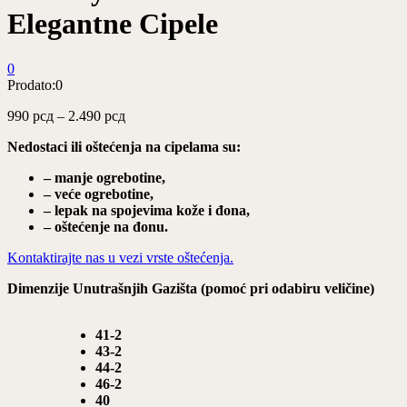
Elegantne Cipele
0
Prodato:
0
Raspon
990
рсд
–
2.490
рсд
cena:
Nedostaci ili oštećenja na cipelama su:
od
990 рсд
– manje ogrebotine,
do
– veće ogrebotine,
2.490 рсд
– lepak na spojevima kože i đona,
– oštećenje na đonu.
Kontaktirajte nas u vezi vrste oštećenja.
Dimenzije Unutrašnjih Gazišta (pomoć pri odabiru veličine)
41-2
43-2
44-2
46-2
40