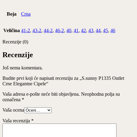
Boja
Crna
Veličina
41-2
,
43-2
,
44-2
,
46-2
,
40
,
41
,
42
,
43
,
44
,
45
,
46
Recenzije (0)
Recenzije
Još nema komentara.
Budite prvi koji će napisati recenziju za „S.sunny P1335 Outlet
Crne Elegantne Cipele“
Vaša adresa e-pošte neće biti objavljena.
Neophodna polja su
označena
*
Vaša ocena
Vaša recenzija
*