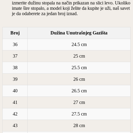
izmerite dužinu stopala na način prikazan na slici levo. Ukoliko
imate šire stopalo, a model koji želite da kupite je uži, naš savet
je da odaberete za jedan broj iznad.
Broj
Dužina Unutrašnjeg Gazišta
36
24.5 cm
37
25 cm
38
25.5 cm
39
26 cm
40
26.5 cm
41
27 cm
42
27.5 cm
43
28 cm