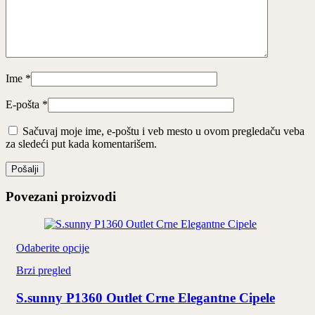
Ime
*
E-pošta
*
Sačuvaj moje ime, e-poštu i veb mesto u ovom pregledaču veba
za sledeći put kada komentarišem.
Povezani proizvodi
Ovaj
Odaberite opcije
proizvod
Brzi pregled
ima
više
S.sunny P1360 Outlet Crne Elegantne Cipele
varijanti.
Opcije