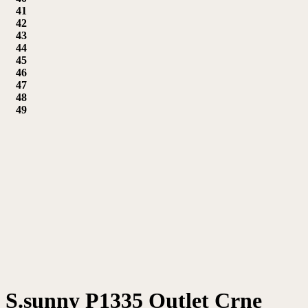
41
42
43
44
45
46
47
48
49
S.sunny P1335 Outlet Crne