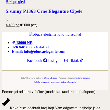
Brzi pregled
ima
više
S.sunny P1363 Crne Elegantne Cipele
varijanti.
Opcije
mogu
0
biti
Trenutna
Originalna
4.490
рсд
6.600
рсд
izabrane
cena
cena
na
je:
je
stranici
4.490 рсд.
bila:
proizvoda.
6.600 рсд.
18000 Niš
Telefon: (066) 484-139
Email: info@obucaelegante.com
Facebook
Instagram
Tiktok
2025 © Sva prava zadržava
Obuća Elegante
| Kreirano od strane
Popularko Creative
Politika privatnosti
|
Impressum
|
Važne informacije
Pomoć pri odabiru veličine (model sa standardnim kalupom)
Kako biste odabrali broj koji Vam odgovara, najbolje je da