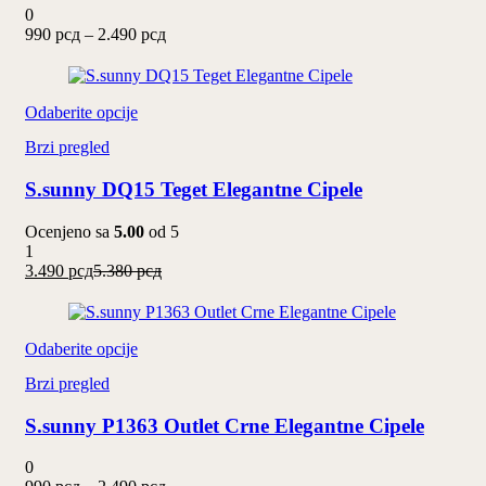
mogu
0
biti
Raspon
990
рсд
–
2.490
рсд
izabrane
cena:
na
od
stranici
990 рсд
proizvoda.
Ovaj
do
Odaberite opcije
proizvod
2.490 рсд
Brzi pregled
ima
više
S.sunny DQ15 Teget Elegantne Cipele
varijanti.
Opcije
mogu
Ocenjeno sa
5.00
od 5
biti
1
izabrane
Trenutna
Originalna
3.490
рсд
5.380
рсд
na
cena
cena
stranici
je:
je
proizvoda.
3.490 рсд.
bila:
Ovaj
5.380 рсд.
Odaberite opcije
proizvod
Brzi pregled
ima
više
S.sunny P1363 Outlet Crne Elegantne Cipele
varijanti.
Opcije
mogu
0
biti
Raspon