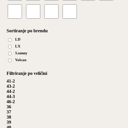
Sortiranje po brendu
LD
LX
S.sunny
Volcan
Filtriranje po veličini
41-2
43-2
44-2
44-3
46-2
36
37
38
39
40