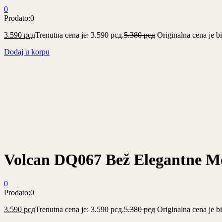
0
Prodato:
0
3.590
рсд
Trenutna cena je: 3.590 рсд.
5.380
рсд
Originalna cena je bi
Dodaj u korpu
Volcan DQ067 Bež Elegantne M
0
Prodato:
0
3.590
рсд
Trenutna cena je: 3.590 рсд.
5.380
рсд
Originalna cena je bi