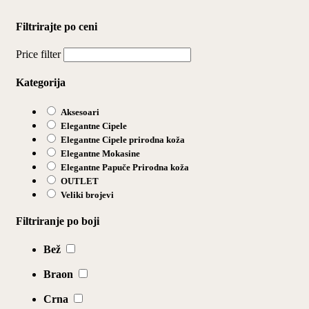
Filtrirajte po ceni
Price filter
Kategorija
Aksesoari
Elegantne Cipele
Elegantne Cipele prirodna koža
Elegantne Mokasine
Elegantne Papuče Prirodna koža
OUTLET
Veliki brojevi
Filtriranje po boji
Bež
Braon
Crna