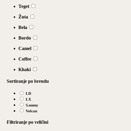
Teget
Žuta
Bela
Bordo
Camel
Coffee
Khaki
Sortiranje po brendu
LD
LX
S.sunny
Volcan
Filtriranje po veličini