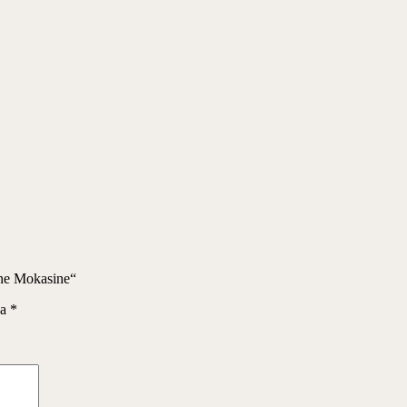
tne Mokasine“
na
*