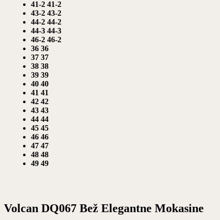
41-2
41-2
43-2
43-2
44-2
44-2
44-3
44-3
46-2
46-2
36
36
37
37
38
38
39
39
40
40
41
41
42
42
43
43
44
44
45
45
46
46
47
47
48
48
49
49
Volcan DQ067 Bež Elegantne Mokasine