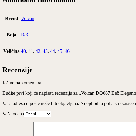
Brend
Volcan
Boja
Bež
Veličina
40
,
41
,
42
,
43
,
44
,
45
,
46
Recenzije
Još nema komentara.
Budite prvi koji će napisati recenziju za „Volcan DQ067 Bež Elegan
Vaša adresa e-pošte neće biti objavljena.
Neophodna polja su označe
Vaša ocena