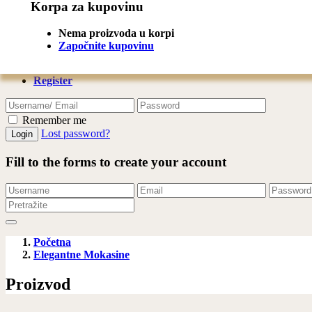
Korpa za kupovinu
Share
Share this to product:
Nema proizvoda u korpi
Započnite kupovinu
Login
Register
Remember me
Lost password?
Fill to the forms to create your account
Početna
Elegantne Mokasine
Proizvod