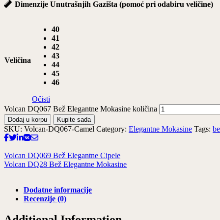
Dimenzije Unutrašnjih Gazišta (pomoć pri odabiru veličine)
40
41
42
43
Veličina
44
45
46
Očisti
Volcan DQ067 Bež Elegantne Mokasine količina
Dodaj u korpu
Kupite sada
SKU:
Volcan-DQ067-Camel
Category:
Elegantne Mokasine
Tags:
be
Volcan DQ069 Bež Elegantne Cipele
Volcan DQ28 Bež Elegantne Mokasine
Dodatne informacije
Recenzije (0)
Additional Information